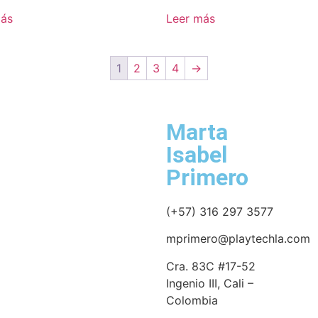
más
Leer más
1
2
3
4
→
Marta
Isabel
Primero
(+57) 316 297 3577
mprimero@playtechla.com
Cra. 83C #17-52
Ingenio III, Cali –
Colombia